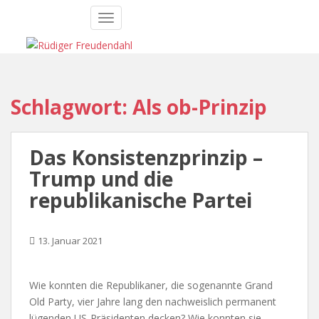
S
TOGGLE NAVIGATION
k
i
p
t
o
Schlagwort:
Als ob-Prinzip
m
a
i
Das Konsistenzprinzip –
n
c
Trump und die
o
republikanische Partei
n
t
e
13. Januar 2021
n
t
Wie konnten die Republikaner, die sogenannte Grand
Old Party, vier Jahre lang den nachweislich permanent
lügenden US-Präsidenten decken? Wie konnten sie