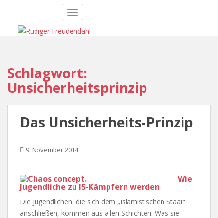
S
TOGGLE NAVIGATION
k
i
p
t
o
Schlagwort:
m
Unsicherheitsprinzip
a
i
n
c
Das Unsicherheits-Prinzip
o
n
9. November 2014
t
e
n
Wie
t
Jugendliche zu IS-Kämpfern werden
Die Jugendlichen, die sich dem „Islamistischen Staat“
anschließen, kommen aus allen Schichten. Was sie