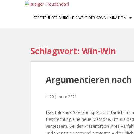
S
k
i
STADTFÜHRER DURCH DIE WELT DER KOMMUNIKATION
p
t
o
m
Schlagwort:
Win-Win
a
i
n
c
Argumentieren nach 
o
n
t
29. Januar 2021
e
n
Das folgende Szenario spielt sich täglich in 
t
Besprechung eine neue Methode, um die betr
verbessern. Bei der Präsentation Ihres Verf
und Skepsis Gegenwind entgegen – die üblich