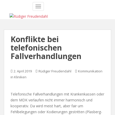
S
TOGGLE NAVIGATION
k
i
p
t
o
Konflikte bei
m
a
telefonischen
i
Fallverhandlungen
n
c
o
2. April 2019
Rüdiger Freudendahl
Kommunikation
n
in Kliniken
t
e
n
Telefonische Fallverhandlungen mit Krankenkassen oder
t
dem MDK verlaufen nicht immer harmonisch und
kooperativ. Da wird meist hart, aber fair um
Fehlbelegungen oder Kodierungen gestritten (Plasberg-