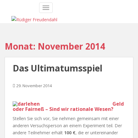
S
TOGGLE NAVIGATION
k
i
p
t
o
Monat:
November 2014
m
a
i
Das Ultimatumsspiel
n
c
o
29. November 2014
n
t
e
Geld
oder Fairneß – Sind wir rationale Wesen?
n
t
Stellen Sie sich vor, Sie nehmen gemeinsam mit einer
anderen Versuchsperson an einem Experiment teil. Der
andere Teilnehmer erhält
100 €
, die er untereinander