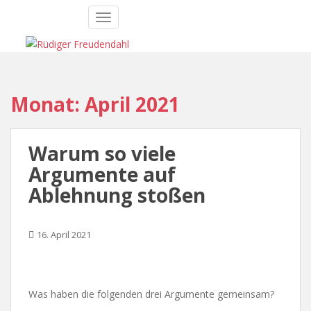
S
TOGGLE NAVIGATION
k
i
p
t
o
Monat:
April 2021
m
a
i
Warum so viele
n
c
Argumente auf
o
Ablehnung stoßen
n
t
e
16. April 2021
n
t
Was haben die folgenden drei Argumente gemeinsam?