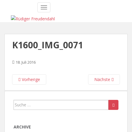
S
TOGGLE NAVIGATION
k
i
p
t
o
K1600_IMG_0071
m
a
i
18. Juli 2016
n
c
o
Vorherige
Nächste
n
t
e
Suche
n
nach:
t
ARCHIVE