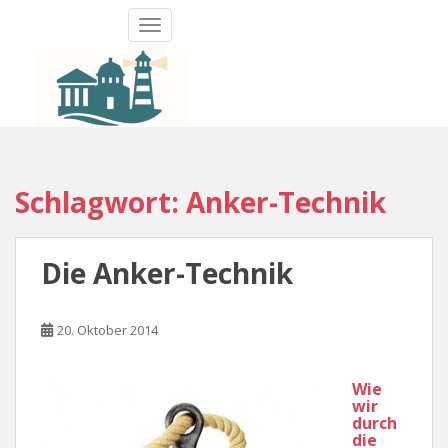
S
TOGGLE NAVIGATION
k
i
p
t
o
m
a
Schlagwort:
Anker-Technik
i
n
c
o
Die Anker-Technik
n
t
20. Oktober 2014
e
n
t
Wie
wir
durch
die