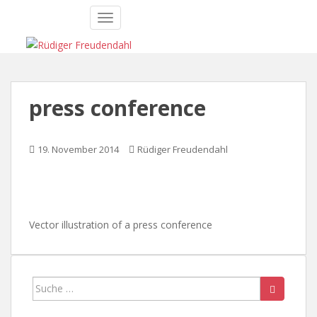
S
TOGGLE NAVIGATION
k
i
p
t
o
press conference
m
a
i
19. November 2014
Rüdiger Freudendahl
n
c
o
n
t
Vector illustration of a press conference
e
n
t
Suche
nach: