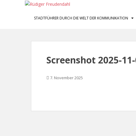
S
k
i
STADTFÜHRER DURCH DIE WELT DER KOMMUNIKATION
p
t
o
m
a
Screenshot 2025-11
i
n
c
7. November 2025
o
n
t
e
n
t