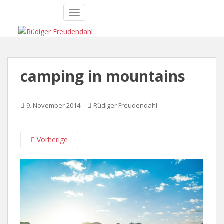
S
TOGGLE NAVIGATION
k
i
p
t
o
camping in mountains
m
a
i
9. November 2014
Rüdiger Freudendahl
n
c
o
Vorherige
n
t
e
n
t