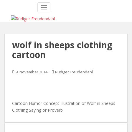
S
TOGGLE NAVIGATION
k
i
p
t
o
wolf in sheeps clothing
m
a
cartoon
i
n
c
9. November 2014
Rüdiger Freudendahl
o
n
t
e
Cartoon Humor Concept Illustration of Wolf in Sheeps
n
Clothing Saying or Proverb
t