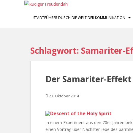
S
k
i
STADTFÜHRER DURCH DIE WELT DER KOMMUNIKATION
p
t
o
m
Schlagwort:
Samariter-Ef
a
i
n
c
Der Samariter-Effekt
o
n
t
23. Oktober 2014
e
n
t
In einem Experiment aus den 70er Jahren bek
einen Vortrag über Nächstenliebe des barmh