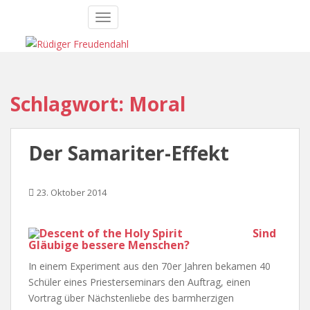
S
TOGGLE NAVIGATION
k
i
p
t
o
Schlagwort:
Moral
m
a
i
Der Samariter-Effekt
n
c
o
23. Oktober 2014
n
t
e
Sind
Gläubige bessere Menschen?
n
t
In einem Experiment aus den 70er Jahren bekamen 40
Schüler eines Priesterseminars den Auftrag, einen
Vortrag über Nächstenliebe des barmherzigen