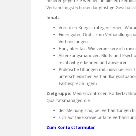
anderer gegen Sie wenden. In diesem Seminar 
Verhandlungstechniken langfristige Geschäft
Inhalt:
Von alten Kriegsstrategen lernen: Waru
Einen guten Draht zum Verhandlungspar
Verhandlungen
Hart, aber fair: Wie verbessere ich me
Ablenkungsmanöver, Bluffs und Psycho
rechtzeitig erkennen und abwehren
Praktische Übungen mit individuellem Tr
unterschiedlichen Verhandlungssituatio
Fallbesprechungen)
Zielgruppe:
Medizincontroller, Kodierfachk
Qualitätsmanager, die
der Meinung sind, bei Verhandlungen b
sich auf faire sowie unfaire Verhandlun
Zum Kontaktformula
r