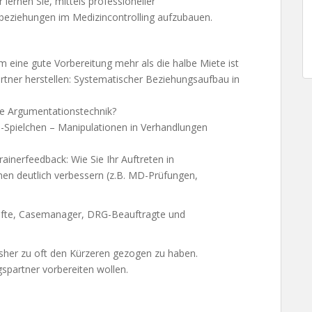
lernen Sie, mittels professioneller
sbeziehungen im Medizincontrolling aufzubauen.
m eine gute Vorbereitung mehr als die halbe Miete ist
tner herstellen: Systematischer Beziehungsaufbau in
ine Argumentationstechnik?
-Spielchen – Manipulationen in Verhandlungen
ainerfeedback: Wie Sie Ihr Auftreten in
nen deutlich verbessern (z.B. MD-Prüfungen,
räfte, Casemanager, DRG-Beauftragte und
isher zu oft den Kürzeren gezogen zu haben.
gspartner vorbereiten wollen.